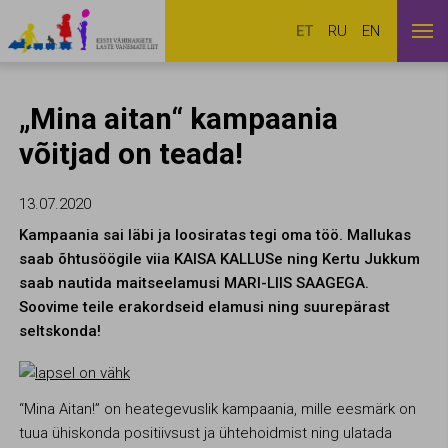
ET
RU
EN
„Mina aitan“ kampaania
võitjad on teada!
13.07.2020
Kampaania sai läbi ja loosiratas tegi oma töö. Mallukas
saab õhtusöögile viia KAISA KALLUSe ning Kertu Jukkum
saab nautida maitseelamusi MARI-LIIS SAAGEGA.
Soovime teile erakordseid elamusi ning suurepärast
seltskonda!
“Mina Aitan!” on heategevuslik kampaania, mille eesmärk on
tuua ühiskonda positiivsust ja ühtehoidmist ning ulatada