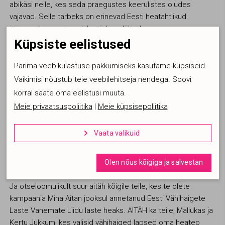
abikäsi neile, kes seda praegustes keerulistes oludes
vajavad. Selle tarbeks on erinevad Eesti heatahtlikud
inimesed pannud endale südamelähedase
heategevusorganisatsiooni toetuseks välja auhinnamängu.
Küpsiste eelistused
Selleks korraks on kampaania lõppenud ja kampaania
Parima veebikülastuse pakkumiseks kasutame küpsiseid.
korraldajad soovivad omalt poolt südamest tänada kõiki neid
Vaikimisi nõustub teie veebilehitseja nendega. Soovi
toredaid inimesi, kes olid nõus
korral saate oma eelistusi muuta.
Meie privaatsuspoliitika
|
Meie küpsisepoliitika
kampaaniast osa võtma ning panema abivajajate toetuseks
välja oma auhinnamängu! Eraldi soovivad korraldajad välja
Vaata valikuid

tuua kõiki ettevõtteid, kes panustasid majanduslikult
Kasutame tehnilisi küpsiseid, mis on vajalikud veebi
keerulisel ajal tegevusauhindadega ning tegid kampaania
toimimiseks. Seadusega lubatud kohustuslikud
Olen nõus kõigiga ja salvestan
toimumise võimalikuks.
küpsised.
Sellel veebilehel kasutatavad küpsiseid (või
Ja otseloomulikult suur aitäh kõigile teile, kes te olete
sarnaseid tehnoloogiaid) on mõeldud selleks, et
kampaania Mina Aitan jooksul annetanud Eesti Vähihaigete
pakkuda Sulle personaalsemat kogemust ja
Laste Vanemate Liidu laste heaks. AITÄH ka teile, Mallukas ja
parandada veebilehe toimivust. Täpsema info
saamiseks vaata meie küpsisepoliitikat.
Kertu Jukkum, kes valisid vähihaiged lapsed oma heateo