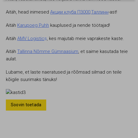
Sellel veebilehel kasutatavad küpsiseid (või
sarnaseid tehnoloogiaid) on mõeldud selleks, et
Aitäh, head inimesed
Акции клуба П3000,Таллинн
-ast!
pakkuda Sulle personaalsemat kogemust ja
parandada veebilehe toimivust. Täpsema info
Aitäh
Karupoeg Puhh
kauplused ja nende töötajad!
saamiseks vaata meie küpsisepoliitikat.
Aitäh
AMV Logistic
s
, kes majutab meie vaprakeste kaste.
Olen nõus ja salvestan
Aitäh
Tallinna Nõmme Gümnaasium
, et saime kasutada teie
aulat.
Lubame, et laste naeratused ja rõõmsad silmad on teile
kõigile suurimaks tänuks!
Soovin toetada