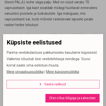
tõesti PALJU, kohe väga palju. Meil on nüüd varuks 70
vaprusekasti. Iga kast sisaldab midagi huvitavat erinevates
vanustes poistele ja tüdrukutele. Iga mänguasi, mis
vaprusekasti sai, toob mõnele ravilolevale lapsele peale
rasket hetke lohutust.
Leidsime kastidest nii armsaid kirju ja nii palju häid soove!
Aitäh kõigile annetajatele! Tänu teile jõuab see hea energia ja
Küpsiste eelistused
lisa jõudu, rõõmu lasteni.
Parima veebikülastuse pakkumiseks kasutame küpsiseid.
Aitäh, kõikidele koolidele, lasteaedadele, huviringidele,
Vaikimisi nõustub teie veebilehitseja nendega. Soovi
sõpruskondadele ja ettevõttetele, kes aitasid panustada
korral saate oma eelistusi muuta.
laste heaolusse ja lisasid neile vaprust juurde.
Meie privaatsuspoliitika
|
Meie küpsisepoliitika
Aitäh head inimesed, kes organiseerisid meile tugevad
Vaata valikuid

kastid, kus mänguasjad on turvaliselt pakitud! Aitäh Marko
Kasutame tehnilisi küpsiseid, mis on vajalikud veebi
Kaldoja
toimimiseks. Seadusega lubatud kohustuslikud
Olen nõus kõigiga ja salvestan
küpsised.
Aitäh, vabatahtlikud, kes korjasid kokku kõik need kastid!