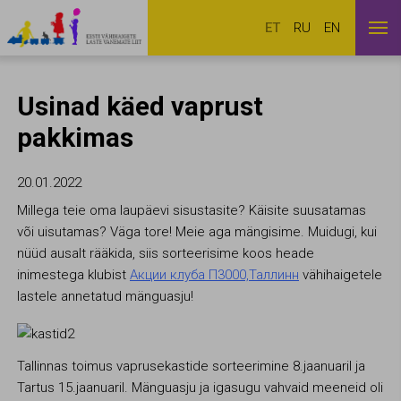
ET
RU
EN
Usinad käed vaprust
pakkimas
20.01.2022
Millega teie oma laupäevi sisustasite? Käisite suusatamas
või uisutamas? Väga tore! Meie aga mängisime. Muidugi, kui
nüüd ausalt rääkida, siis sorteerisime koos heade
inimestega klubist
Акции клуба П3000,Таллинн
vähihaigetele
lastele annetatud mänguasju!
Tallinnas toimus vaprusekastide sorteerimine 8.jaanuaril ja
Tartus 15.jaanuaril. Mänguasju ja igasugu vahvaid meeneid oli